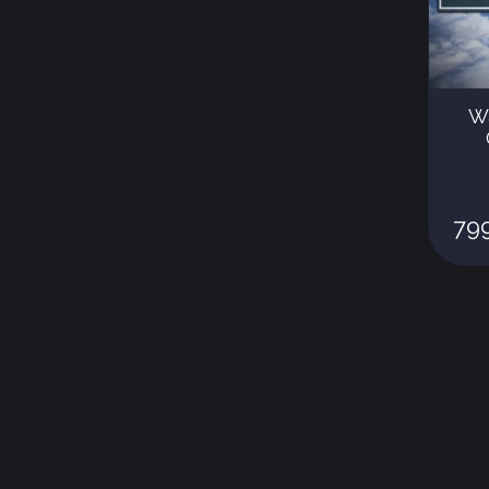
Wa
79