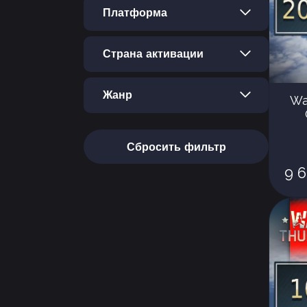
Платформа
Страна активации
Жанр
Wa
Сбросить фильтр
9 6