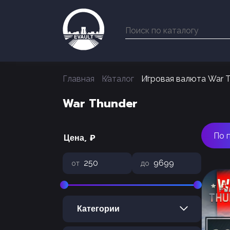
Главная
Каталог
Игровая валюта War 
War Thunder
По 
Цена, ₽
от
до
Категории