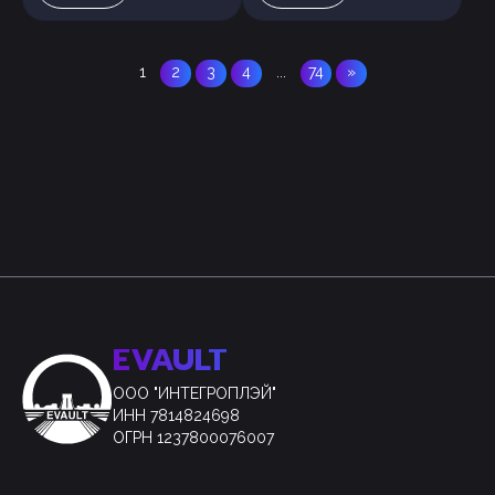
1
2
3
4
...
74
»
EVAULT
ООО "ИНТЕГРОПЛЭЙ"
ИНН 7814824698
ОГРН 1237800076007