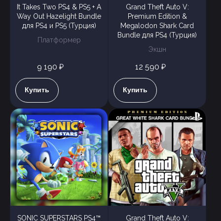
It Takes Two PS4 & PS5 + A
Grand Theft Auto V:
Way Out Hazelight Bundle
Premium Edition &
для PS4 и PS5 (Турция)
Megalodon Shark Card
Bundle для PS4 (Турция)
Платформер
Экшн
9 190 ₽
12 590 ₽
Купить
Купить
SONIC SUPERSTARS PS4™
Grand Theft Auto V: