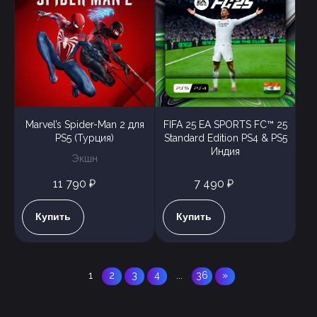
Marvel’s Spider-Man 2 для
FIFA 25 EA SPORTS FC™ 25
PS5 (Турция)
Standard Edition PS4 & PS5
Индия
Экшн
11 790 ₽
7 490 ₽
Купить
Купить
1
2
3
4
...
36
»