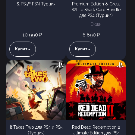
& PS5™ PSN Турция
Premium Edition & Great
White Shark Card Bundle
для PS4 (Турция)
Экшн
10 990 ₽
6 890 ₽
Купить
Купить
It Takes Two для PS4 и PS5
Red Dead Redemption 2
(Турция)
Ultimate Edition для PS4