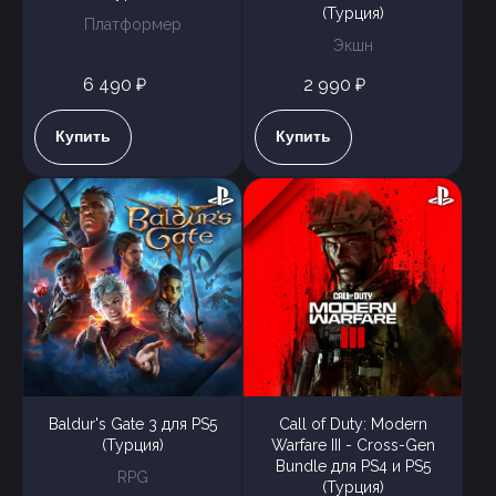
(Турция)
Платформер
Экшн
6 490 ₽
2 990 ₽
Купить
Купить
Baldur's Gate 3 для PS5
Call of Duty: Modern
(Турция)
Warfare III - Cross-Gen
Bundle для PS4 и PS5
RPG
(Турция)