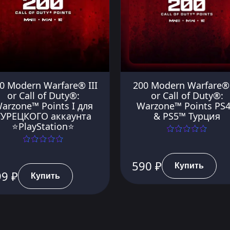
0 Modern Warfare® III
200 Modern Warfare® 
or Call of Duty®:
or Call of Duty®:
arzone™ Points I для
Warzone™ Points PS
ТУРЕЦКОГО аккаунта
& PS5™ Турция
⭐PlayStation⭐
590 ₽
Купить
99 ₽
Купить