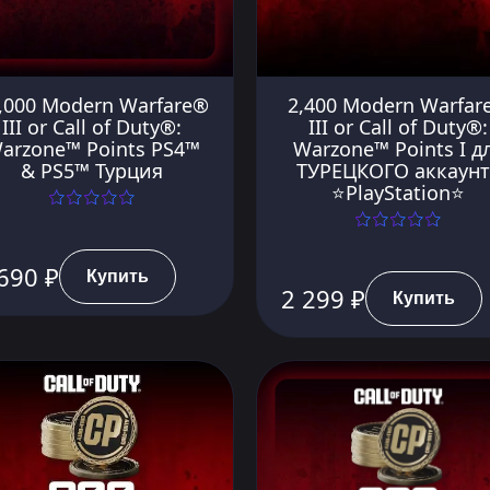
,000 Modern Warfare®
2,400 Modern Warfar
III or Call of Duty®:
III or Call of Duty®:
arzone™ Points PS4™
Warzone™ Points I д
& PS5™ Турция
ТУРЕЦКОГО аккаунт
⭐PlayStation⭐
690 ₽
Купить
2 299 ₽
Купить