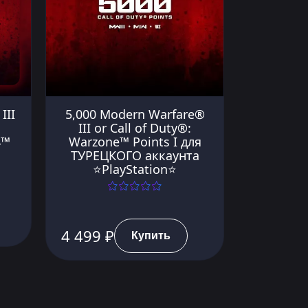
III
5,000 Modern Warfare®
III or Call of Duty®:
4™
Warzone™ Points I для
ТУРЕЦКОГО аккаунта
⭐PlayStation⭐
4 499 ₽
Купить