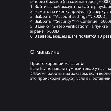
✅через браузер (на компьютере):_x000D
1. Войти в свой аккаунт на сайте playstat
2. Нажать на иконку профиля (наверху с
3. Выбрать ""Account settings"";_x000D_
4. Выбрать ""Security"" -> Continue; _x000
5. В меню ""2-step verification"" в пункт
экране; _x000D_
6. В завершающем шаге появятся 10 резе
О магазине
Просто хороший магазин💫
Если Вы не нашли нужный товар у нас, 
⏰Время работы над заказом, если верно 
это происходит редко). Если вы оставил