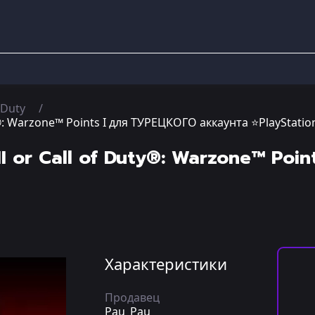
 Duty
y®: Warzone™ Points I для ТУРЕЦКОГО аккаунта ⭐PlayStatio
II or Call of Duty®: Warzone™ Poi
Характеристики
Продавец
Pau_Pau