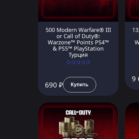
500 Modern Warfare® III
13
or Call of Duty®:
Warzone™ Points PS4™
W
& PS5™ PlayStation
Турция
9 
690 ₽
Купить