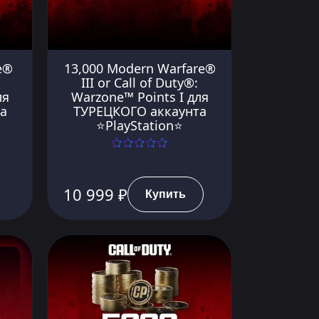
e®
13,000 Modern Warfare®
III or Call of Duty®:
ля
Warzone™ Points I для
а
ТУРЕЦКОГО аккаунта
⭐PlayStation⭐
10 999 ₽
Купить