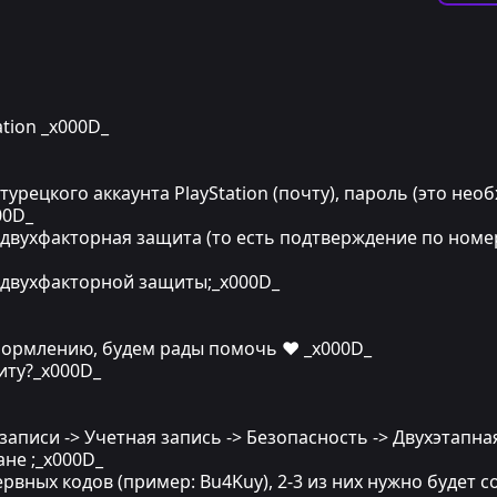
tion _x000D_
турецкого аккаунта PlayStation (почту), пароль (это нео
00D_
 двухфакторная защита (то есть подтверждение по номе
д двухфакторной защиты;_x000D_
ормлению, будем рады помочь ❤ _x000D_
иту?_x000D_
 записи -> Учетная запись -> Безопасность -> Двухэтап
ане ;_x000D_
рвных кодов (пример: Bu4Kuy), 2-3 из них нужно будет