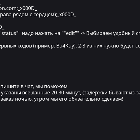
_
ion.com;_x000D_
права рядом с сердцем);_x000D_
D_
е ""status"" надо нажать на ""edit"" -> Выбираем удобный
рвных кодов (пример: Bu4Kuy), 2-3 из них нужно будет
напишите в чат, мы поможем
указаны все данные 20-30 минут, (задержки бывают из-з
и заказ ночью, утром мы его обязательно сделаем!