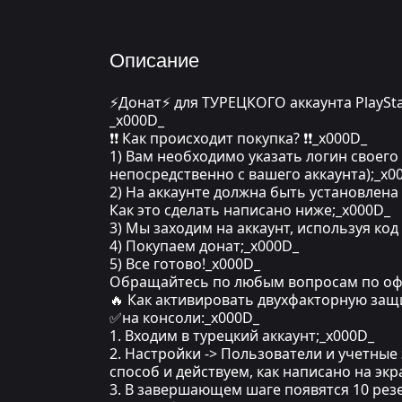
Описание
⚡Донат⚡ для ТУРЕЦКОГО аккаунта PlaySta
_x000D_
❗❗ Как происходит покупка? ❗❗_x000D_
1) Вам необходимо указать логин своего 
непосредственно с вашего аккаунта);_x0
2) На аккаунте должна быть установлена
Как это сделать написано ниже;_x000D_
3) Мы заходим на аккаунт, используя ко
4) Покупаем донат;_x000D_
5) Все готово!_x000D_
Обращайтесь по любым вопросам по оф
🔥 Как активировать двухфакторную защ
✅на консоли:_x000D_
1. Входим в турецкий аккаунт;_x000D_
2. Настройки -> Пользователи и учетные
способ и действуем, как написано на экр
3. В завершающем шаге появятся 10 резе