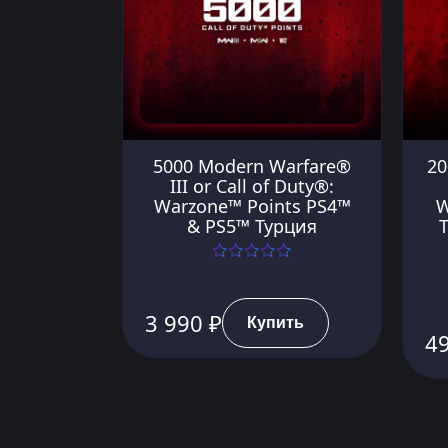
5000 Modern Warfare®
20
III or Call of Duty®:
Warzone™ Points PS4™
W
& PS5™ Турция
3 990 ₽
Купить
4