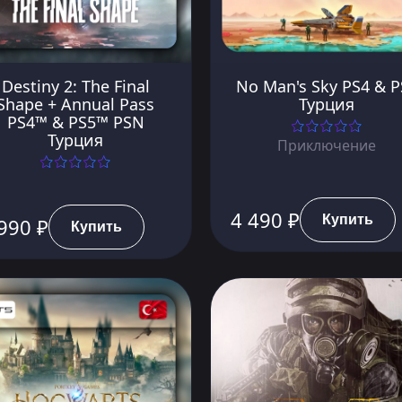
Destiny 2: The Final
No Man's Sky PS4 & P
Shape + Annual Pass
Турция
PS4™ & PS5™ PSN
Турция
Приключение
4 490 ₽
Купить
990 ₽
Купить