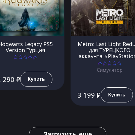
Hogwarts Legacy PS5
Metro: Last Light Redu
Version Турция
для ТУРЕЦКОГО
аккаунта ⭐PlayStati
Симулятор
 290 ₽
Купить
3 199 ₽
Купить
Загрузить еще