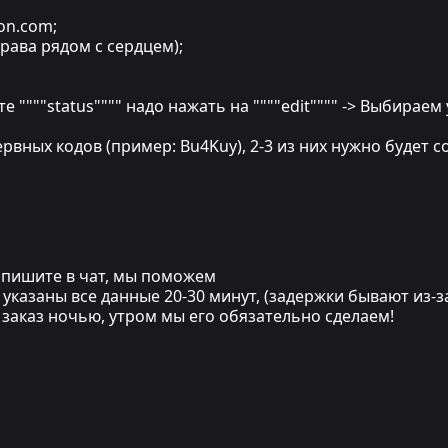
ion.com;
рава рядом с сердцем);
ункте """"status"""" надо нажать на """"edit"""" -> Выбира
рвных кодов (пример: Bu4Kuy), 2-3 из них нужно будет 
напишите в чат, мы поможем
указаны все данные 20-30 минут, (задержки бывают из-з
и заказ ночью, утром мы его обязательно сделаем!