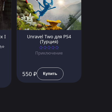
x I
Unravel Two для PS4
(Турция)
on⭐
Приключение
550 ₽
Купить