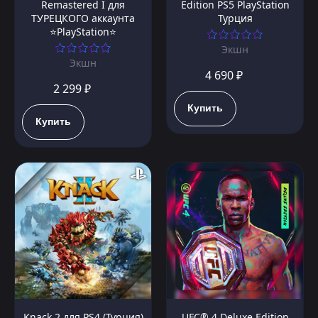
Remastered I для
Edition PS5 PlayStation
ТУРЕЦКОГО аккаунта
Турция
⭐PlayStation⭐
Экшн
Экшн
4 690 ₽
2 299 ₽
Купить
Купить
Knack 2 для PS4 (Турция)
UFC® 4 Deluxe Edition