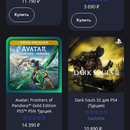
11 790 ₽
3 690 ₽
Купить
Купить
Avatar: Frontiers of
Dark Souls III для PS4
Pandora™ Gold Edition
(Турция)
PS5™ PSN Турция
Soulslike
14 390 ₽
10 890 ₽