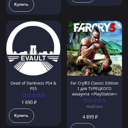
Купить
Dead of Darkness PS4 &
Far Cry®3 Classic Edition
PS5
I для ТУРЕЦКОГО
аккаунта ⭐PlayStation⭐
1 690 ₽
Файтинг
Купить
4 899 ₽