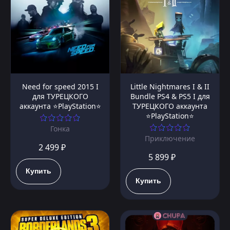
Need for speed 2015 I
Little Nightmares I & II
для ТУРЕЦКОГО
Bundle PS4 & PS5 I для
аккаунта ⭐PlayStation⭐
ТУРЕЦКОГО аккаунта
⭐PlayStation⭐
Гонка
Приключение
2 499 ₽
5 899 ₽
Купить
Купить