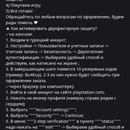
4) Покупаем игру;
5) Все готово!
Обращайтесь по любым вопросам по оформлению, будем
рады помочь ❤
🔥 Как активировать двухфакторную защиту?
✅на консоли:
1. Входим в турецкий аккаунт;
2. Настройки -> Пользователи и учетные записи ->
Учетная запись -> Безопасность -> Двухэтапная
аутентификация -> Выбираем удобный способ и
действуем, как написано на экране ;
3. В завершающем шаге появятся 10 резервных кодов
(пример: Bu4Kuy), 2-3 из них нужно будет сообщить при
оформлении заказа.
✅через браузер (на компьютере):
1. Войти в свой аккаунт на сайте playstation.com;
2. Нажать на иконку профиля (наверху справа рядом с
сердцем);
3. Выбрать """"Account settings"""";
4. Выбрать """"Security"""" -> Continue;
5. В меню """"2-step verification"""" в пункте """"status""""
надо нажать на """"edit"""" -> Выбираем удобный способ и