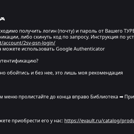
🎮
одимо получить логин (почту) и пароль от Вашего ТУРЕ
икации, либо скинуть код по запросу. Инструкция по ус
t/account/2sv-psn-login/
 можете использовать Google Authenticator
аутентификацию?
ожно обойтись и без нее, это лишь моя рекомендация
ном меню пролистайте до конца вправо Библиотека ➡ Пр
ожете приобрести его у нас:
https://evault.ru/catalog/prod