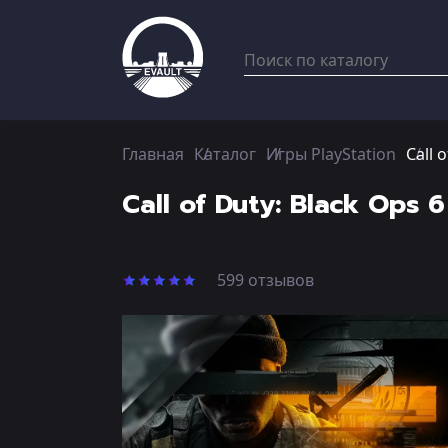
Главная
Каталог
Игры PlayStation
Call 
Call of Duty: Black Ops 
599 отзывов