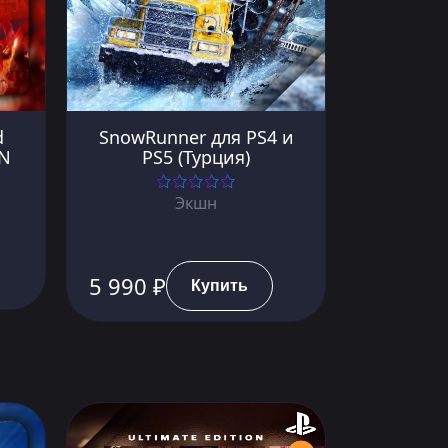
d
SnowRunner для PS4 и
SN
PS5 (Турция)
Экшн
5 990 ₽
Купить