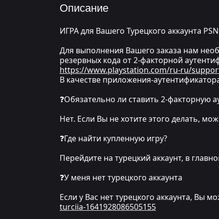
Описание
ИГРА для Вашего Турецкого аккаунта PSN
Для выполнения Вашего заказа нам необх
резервных кода от 2-факторной аутентиф
https://www.playstation.com/ru-ru/suppor
В качестве приложения-аутентификатора
❓Обязательно ли ставить 2-факторную 
Нет. Если Вы не хотите этого делать, м
❓Где найти купленную игру?
Перейдите на турецкий аккаунт, в глав
❓У меня нет турецкого аккаунта
Если у Вас нет турецкого аккаунта, Вы м
turciia-1641928086505155