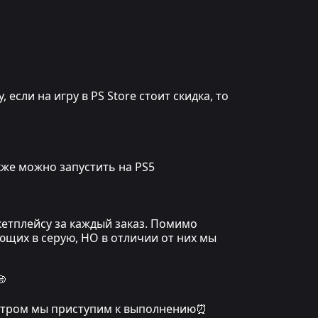
сли на игру в PS Store стоит скидка, то
кже можно запустить на PS5
кетплейсу за каждый заказ. Помимо
ющих в серую, НО в отличии от них мы
💭
, утром мы приступим к выполнению⏰