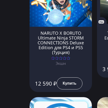
NARUTO X BORUTO
Ultimate Ninja STORM
E
CONNECTIONS Deluxe
Edition для PS4 и PS5
(Турция)
Экшн
3 
12 590 ₽
Купить