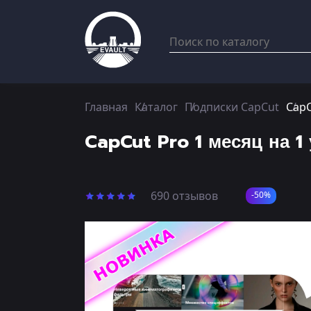
Главная
Каталог
Подписки CapCut
CapC
CapCut Pro 1 месяц на 1
690 отзывов
-50%