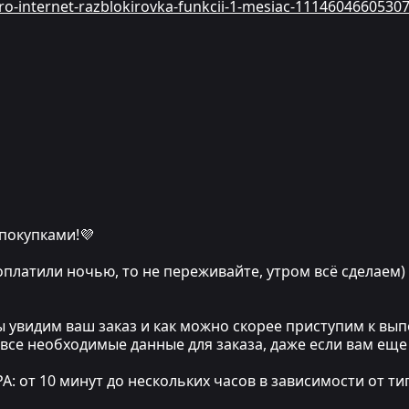
pro-internet-razblokirovka-funkcii-1-mesiac-1114604660530
 покупками!💜
 оплатили ночью, то не переживайте, утром всё сделаем)
мы увидим ваш заказ и как можно скорее приступим к в
 все необходимые данные для заказа, даже если вам еще
т 10 минут до нескольких часов в зависимости от тип