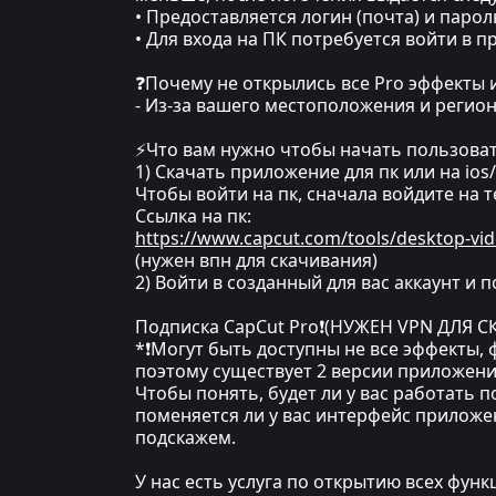
• Предоставляется логин (почта) и парол
• Для входа на ПК потребуется войти в 
❓Почему не открылись все Pro эффекты и
- Из-за вашего местоположения и регион
⚡Что вам нужно чтобы начать пользова
1) Скачать приложение для пк или на ios
Чтобы войти на пк, сначала войдите на т
Ссылка на пк:
https://www.capcut.com/tools/desktop-vid
(нужен впн для скачивания)
2) Войти в созданный для вас аккаунт и 
Подписка CapCut Pro❗(НУЖЕН VPN ДЛЯ 
*❗Могут быть доступны не все эффекты, ф
поэтому существует 2 версии приложения
Чтобы понять, будет ли у вас работать 
поменяется ли у вас интерфейс приложе
подскажем.
У нас есть услуга по открытию всех функ