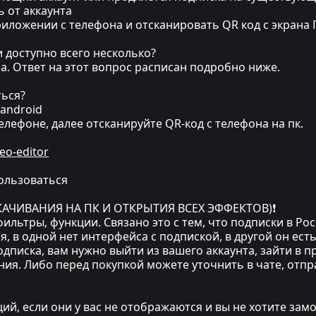
ь от аккаунта
приложении с телефона и отсканировать QR код с экрана 
 доступно всего несколько?
а. Ответ на этот вопрос расписан подробно ниже.
ться?
/android
елефоне, далее отсканируйте QR-код с телефона на пк.
eo-editor
пользоваться
СКАЧИВАНИЯ НА ПК И ОТКРЫТИЯ ВСЕХ ЭФФЕКТОВ)❗
ильтры, функции. Связано это с тем, что подписки в Рос
, в одной нет интерфейса с подпиской, в другой он есть
подписка, вам нужно выйти из вашего аккаунта, зайти в 
ния. Либо перед покупкой можете уточнить в чате, отп
ций, если они у вас не отображаются и вы не хотите зам