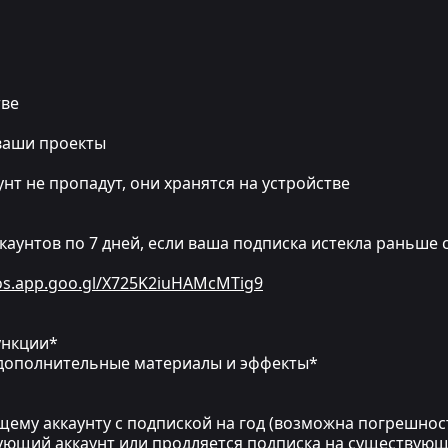
тве
 ваши проекты
нт не пропадут, они хранятся на устройстве
каунтов по 7 дней, если ваша подписка истекла раньше с
tos.app.goo.gl/X725K2iuHAMcMTig9
ункции*
 дополнительные материалы и эффекты*
щему аккаунту с подпиской на год (возможна погрешнос
ующий аккаунт или продляется подписка на существую