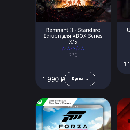
Remnant II - Standard
U
Edition для XBOX Series
X/S
RPG
11
1 990 ₽
Купить