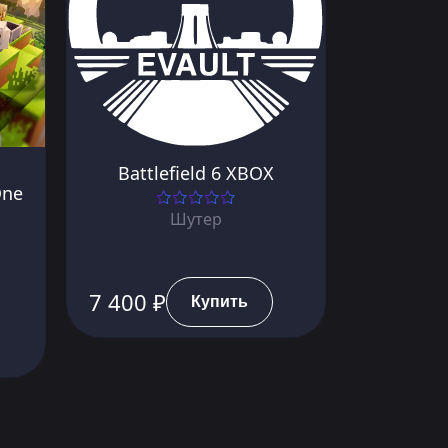
Battlefield 6 XBOX
One
Шутер
7 400 ₽
Купить