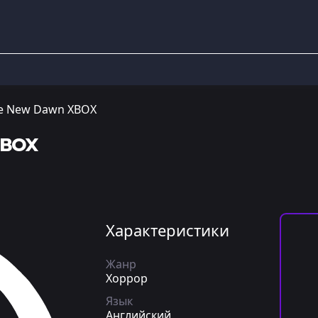
he New Dawn XBOX
XBOX
Характеристики
Жанр
Хоррор
Язык
Английский