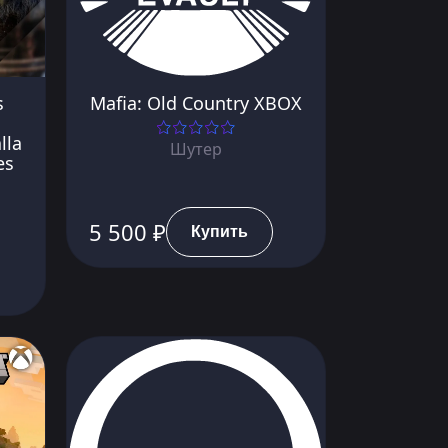
s
Mafia: Old Country XBOX
lla
Шутер
es
5 500 ₽
Купить