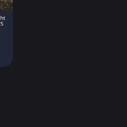
ht
US