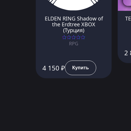
ELDEN RING Shadow of
TE
the Erdtree XBOX
(Турция)
RPG
2 
4 150 ₽
Купить