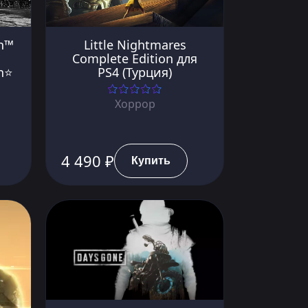
n™
Little Nightmares
Complete Edition для
on⭐
PS4 (Турция)
Хоррор
4 490 ₽
Купить