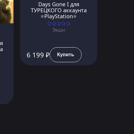
Days Gone I для
ТУРЕЦКОГО аккаунта
⭐PlayStation⭐
Экшн
ля
а
6 199 ₽
Купить