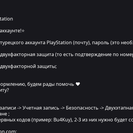
tation
аккаунте!⭐
турецкого аккаунта PlayStation (почту), пароль (это нео
 двухфакторная защита (то есть подтверждение по номе
д двухфакторной защиты;
ормлению, будем рады помочь ❤
иту?
 записи -> Учетная запись -> Безопасность -> Двухэтап
не ;
рвных кодов (пример: Bu4Kuy), 2-3 из них нужно будет
ion.com;