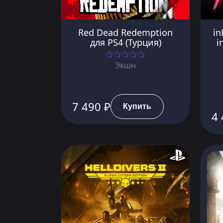
Red Dead Redemption
in
для PS4 (Турция)
i
Экшн
7 490 ₽
Купить
4 