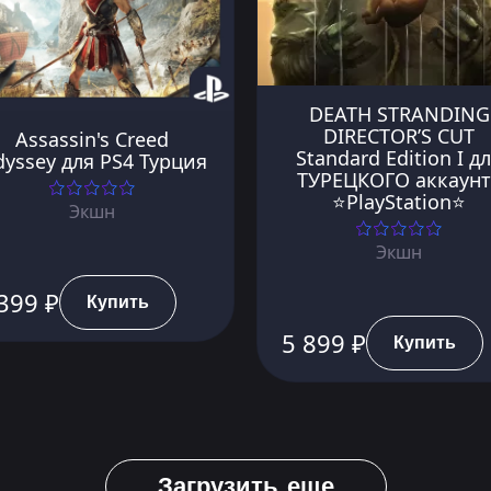
DEATH STRANDING
DIRECTOR’S CUT
Assassin's Creed
Standard Edition I д
yssey для PS4 Турция
ТУРЕЦКОГО аккаунт
⭐PlayStation⭐
Экшн
Экшн
399 ₽
Купить
5 899 ₽
Купить
Загрузить еще