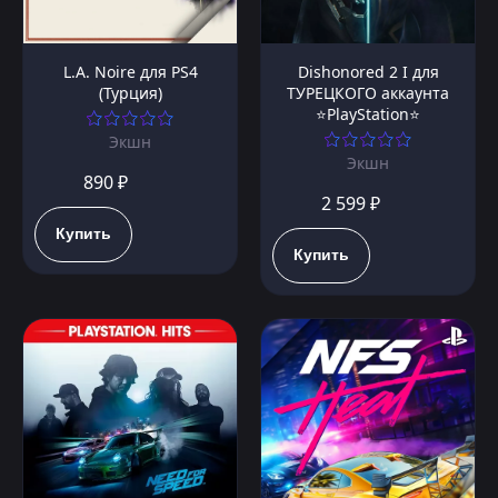
L.A. Noire для PS4
Dishonored 2 I для
(Турция)
ТУРЕЦКОГО аккаунта
⭐PlayStation⭐
Экшн
Экшн
890 ₽
2 599 ₽
Купить
Купить