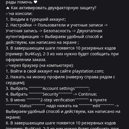
рады помочь ❤
🔥 Как активировать двухфакторную защиту?
✅на консоли:
1. Входим в турецкий аккаунт;
2. Настройки -> Пользователи и учетные записи ->
Учетная запись -> Безопасность -> Двухэтапная
аутентификация -> Выбираем удобный способ и
действуем, как написано на экране ;
3. В завершающем шаге появятся 10 резервных кодов
(пример: Bu4Kuy), 2-3 из них нужно будет сообщить при
оформлении заказа.
✅через браузер (на компьютере):
1. Войти в свой аккаунт на сайте playstation.com;
2. Нажать на иконку профиля (наверху справа рядом с
сердцем);
3. Выбрать """"""""Account settings"""""""";
4. Выбрать """"""""Security"""""""" -> Continue;
5. В меню """"""""2-step verification"""""""" в пункте
""""""""status"""""""" надо нажать на """"""""edit"""""""" ->
Выбираем удобный способ и действуем, как написано на
экране;
6. В завершающем шаге появятся 10 резервных кодов
(пример: Bu4Kuy), 2-3 из них нужно будет сообщить при