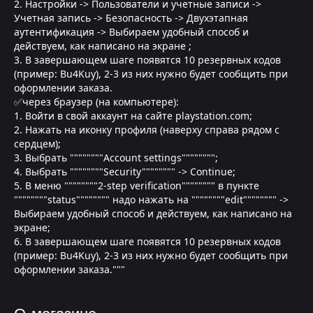
2. Настройки -> Пользователи и учетные записи ->
Учетная запись -> Безопасность -> Двухэтапная
аутентификация -> Выбираем удобный способ и
действуем, как написано на экране ;
3. В завершающем шаге появятся 10 резервных кодов
(пример: Bu4Kuy), 2-3 из них нужно будет сообщить при
оформлении заказа.
✅через браузер (на компьютере):
1. Войти в свой аккаунт на сайте playstation.com;
2. Нажать на иконку профиля (наверху справа рядом с
сердцем);
3. Выбрать """"""""Account settings"""""""";
4. Выбрать """"""""Security"""""""" -> Continue;
5. В меню """"""""2-step verification"""""""" в пункте
""""""""status"""""""" надо нажать на """"""""edit"""""""" ->
Выбираем удобный способ и действуем, как написано на
экране;
6. В завершающем шаге появятся 10 резервных кодов
(пример: Bu4Kuy), 2-3 из них нужно будет сообщить при
оформлении заказа."""