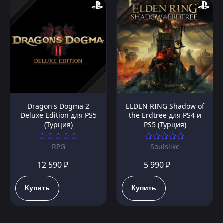
Dragon's Dogma 2
ELDEN RING Shadow of
Deluxe Edition для PS5
the Erdtree для PS4 и
(Турция)
PS5 (Турция)
RPG
Soulslike
12 590 ₽
5 990 ₽
Купить
Купить