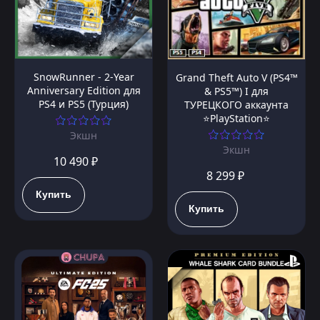
SnowRunner - 2-Year
Grand Theft Auto V (PS4™
Anniversary Edition для
& PS5™) I для
PS4 и PS5 (Турция)
ТУРЕЦКОГО аккаунта
⭐PlayStation⭐
Экшн
Экшн
10 490 ₽
8 299 ₽
Купить
Купить