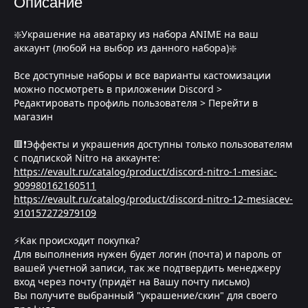
Описание
❇️Украшение на аватарку из набора ANIME на ваш
аккаунт (любой на выбор из данного набора)❇️
Все доступные наборы и все варианты кастомизации
можно посмотреть в приложении Discord >
Редактировать профиль пользователя > Перейти в
магазин
🟥❗Эффекты и украшения доступны только пользователям
с подпиской Nitro на аккаунте:
https://evault.ru/catalog/product/discord-nitro-1-mesiac-
909980162160511
https://evault.ru/catalog/product/discord-nitro-12-mesiacev-
910157272979109
⚡Как происходит покупка?
Для выполнения нужен будет логин (почта) и пароль от
вашей учетной записи, так же подтвердить менеджеру
вход через почту (придёт на Вашу почту письмо)
Вы получите выбранный "украшение/скин" для своего