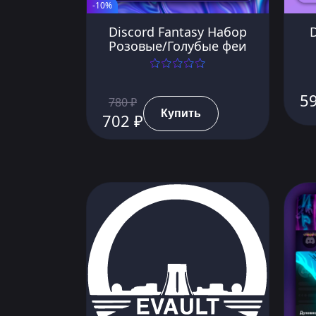
-10%
Discord Fantasy Набор
D
Розовые/Голубые феи
5
780 ₽
Купить
702 ₽