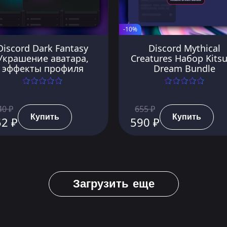
-10%
Discord Dark Fantasy
Discord Mythical
Украшение аватара,
Creatures Набор Kits
эффекты профиля
Dream Bundle
40 ₽
655 ₽
Купить
Купить
52 ₽
590 ₽
Загрузить еще