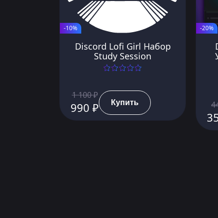
-10%
-20%
Discord Lofi Girl Набор
Study Session
1 100 ₽
Купить
4
990 ₽
3