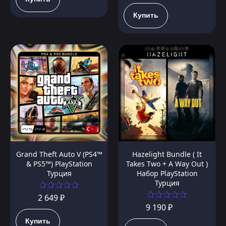
Купить
Grand Theft Auto V (PS4™
Hazelight Bundle ( It
& PS5™) PlayStation
Takes Two + A Way Out )
Турция
Набор PlayStation
Турция
2 649 ₽
9 190 ₽
Купить