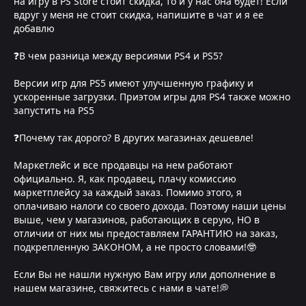
на игру в PS Store стоит скидка, то и у нас она будет! Если
вдруг у меня не стоит скидка, напишите в чат и я ее
добавлю
❓В чем разница между версиями PS4 и PS5?
Версии игр для PS5 имеют улучшенную графику и
ускоренные загрузки. Приэтом игры для PS4 также можно
запустить на PS5
❓Почему так дорого? В других магазинах дешевле!
Маркетлейс и все продавцы на нем работают
официально. Я, как продавец, плачу комиссию
маркетплейсу за каждый заказ. Помимо этого, я
оплачиваю налоги со своего дохода. Поэтому наши цены
выше, чем у магазинов, работающих в серую, НО в
отличии от них мы предоставляем ГАРАНТИЮ на заказ,
подкрепленную ЗАКОНОМ, а не просто словами!🤓
Если Вы не нашли нужную Вам игру или дополнение в
нашем магазине, свяжитесь с нами в чате!💭