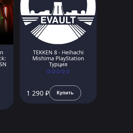
rn
TEKKEN 8 - Heihachi
ck:
Mishima PlayStation
PSN
Турция
1 290 ₽
Купить