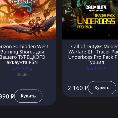
rizon Forbidden West:
Call of Duty®: Mode
Burning Shores для
Warfare III - Tracer Pa
Вашего ТУРЕЦКОГО
Underboss Pro Pack 
аккаунта PSN
Турция
Экшн
2 160 ₽
Купить
990 ₽
Купить