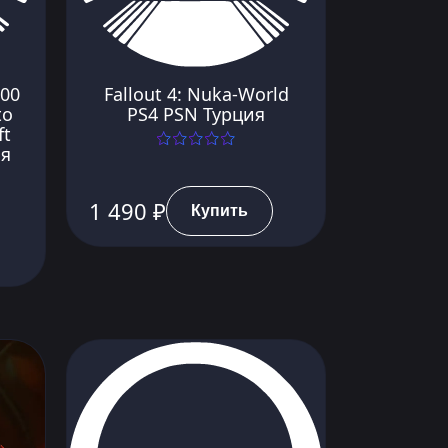
500
Fallout 4: Nuka-World
to
PS4 PSN Турция
ft
ия
1 490 ₽
Купить