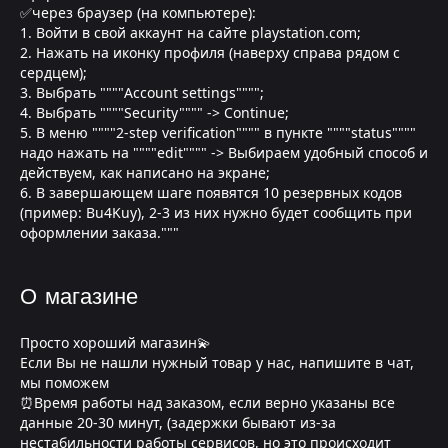
✅через браузер (на компьютере):
1. Войти в свой аккаунт на сайте playstation.com;
2. Нажать на иконку профиля (наверху справа рядом с
сердцем);
3. Выбрать """"Account settings"""";
4. Выбрать """"Security"""" -> Continue;
5. В меню """"2-step verification"""" в пункте """"status""""
надо нажать на """"edit"""" -> Выбираем удобный способ и
действуем, как написано на экране;
6. В завершающем шаге появятся 10 резервных кодов
(пример: Bu4Kuy), 2-3 из них нужно будет сообщить при
оформлении заказа."""
О магазине
Просто хороший магазин💫
Если Вы не нашли нужный товар у нас, напишите в чат,
мы поможем
⏰Время работы над заказом, если верно указаны все
данные 20-30 минут, (задержки бывают из-за
нестабильности работы сервисов, но это происходит