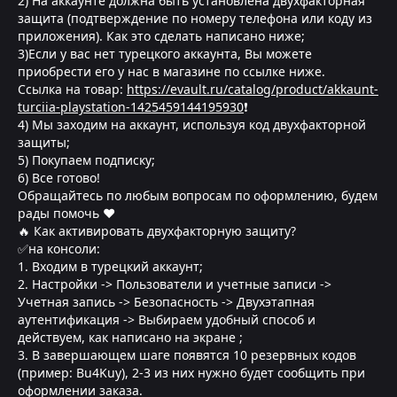
2) На аккаунте должна быть установлена двухфакторная
защита (подтверждение по номеру телефона или коду из
приложения). Как это сделать написано ниже;
3)Если у вас нет турецкого аккаунта, Вы можете
приобрести его у нас в магазине по ссылке ниже.
Ссылка на товар:
https://evault.ru/catalog/product/akkaunt-
turciia-playstation-1425459144195930
❗
4) Мы заходим на аккаунт, используя код двухфакторной
защиты;
5) Покупаем подписку;
6) Все готово!
Обращайтесь по любым вопросам по оформлению, будем
рады помочь ❤
🔥 Как активировать двухфакторную защиту?
✅на консоли:
1. Входим в турецкий аккаунт;
2. Настройки -> Пользователи и учетные записи ->
Учетная запись -> Безопасность -> Двухэтапная
аутентификация -> Выбираем удобный способ и
действуем, как написано на экране ;
3. В завершающем шаге появятся 10 резервных кодов
(пример: Bu4Kuy), 2-3 из них нужно будет сообщить при
оформлении заказа.