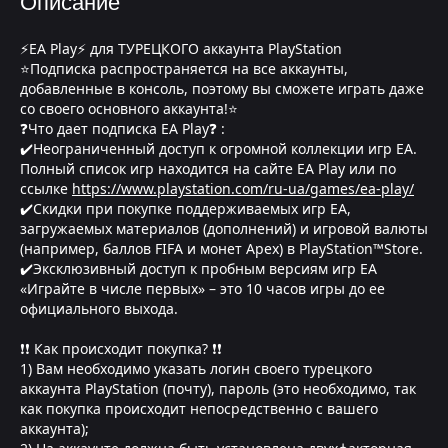
Описание
⚡EA Play⚡ для ТУРЕЦКОГО аккаунта PlayStation
⭐Подписка распространяется на все аккаунты,
добавленные в консоль, поэтому вы сможете играть даже
со своего основного аккаунта!⭐
❓Что дает подписка EA Play❓ :
✔️Неограниченный доступ к огромной коллекции игр EA.
Полный список игр находится на сайте EA Play или по
ссылке
https://www.playstation.com/ru-ua/games/ea-play/
✔️Скидки при покупке поддерживаемых игр EA,
загружаемых материалов (дополнений) и игровой валюты
(например, баллов FIFA и монет Apex) в PlayStation™Store.
✔️Эксклюзивный доступ к пробным версиям игр EA
«Играйте в числе первых» – это 10 часов игры до ее
официального выхода.
❗❗ Как происходит покупка? ❗❗
1) Вам необходимо указать логин своего турецкого
аккаунта PlayStation (почту), пароль (это необходимо, так
как покупка происходит непосредственно с вашего
аккаунта);