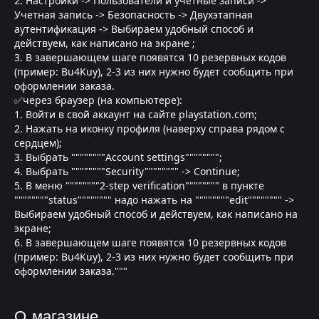
2. Настройки -> Пользователи и учетные записи ->
Учетная запись -> Безопасность -> Двухэтапная
аутентификация -> Выбираем удобный способ и
действуем, как написано на экране ;
3. В завершающем шаге появятся 10 резервных кодов
(пример: Bu4Kuy), 2-3 из них нужно будет сообщить при
оформлении заказа.
✅через браузер (на компьютере):
1. Войти в свой аккаунт на сайте playstation.com;
2. Нажать на иконку профиля (наверху справа рядом с
сердцем);
3. Выбрать """"""""Account settings"""""""";
4. Выбрать """"""""Security"""""""" -> Continue;
5. В меню """"""""2-step verification"""""""" в пункте
""""""""status"""""""" надо нажать на """"""""edit"""""""" ->
Выбираем удобный способ и действуем, как написано на
экране;
6. В завершающем шаге появятся 10 резервных кодов
(пример: Bu4Kuy), 2-3 из них нужно будет сообщить при
оформлении заказа."""
О магазине