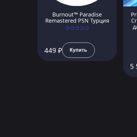
Burnout™ Paradise
Pr
Remastered PSN Турция
Cr
д
449 ₽
Купить
5 