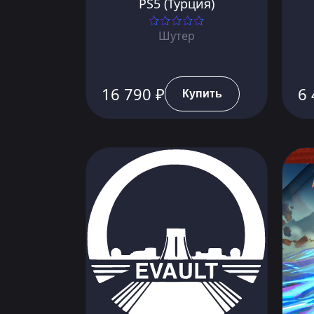
PS5 (Турция)
Шутер
16 790 ₽
6 
Купить