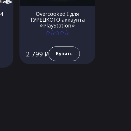
S4
Overcooked I для
ТУРЕЦКОГО аккаунта
⭐PlayStation⭐
2 799 ₽
Купить