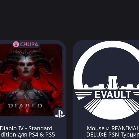
Diablo IV - Standard
Mouse и REANIMA
Edition для PS4 & PS5
DELUXE PSN Турци