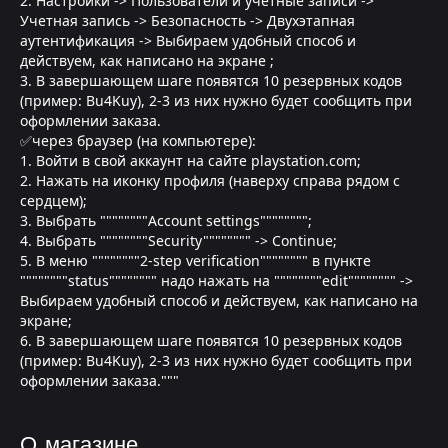
2. Настройки -> Пользователи и учетные записи ->
Учетная запись -> Безопасность -> Двухэтапная
аутентификация -> Выбираем удобный способ и
действуем, как написано на экране ;
3. В завершающем шаге появятся 10 резервных кодов
(пример: Bu4Kuy), 2-3 из них нужно будет сообщить при
оформлении заказа.
✅через браузер (на компьютере):
1. Войти в свой аккаунт на сайте playstation.com;
2. Нажать на иконку профиля (наверху справа рядом с
сердцем);
3. Выбрать """"""""Account settings"""""""";
4. Выбрать """"""""Security"""""""" -> Continue;
5. В меню """"""""2-step verification"""""""" в пункте
""""""""status"""""""" надо нажать на """"""""edit"""""""" ->
Выбираем удобный способ и действуем, как написано на
экране;
6. В завершающем шаге появятся 10 резервных кодов
(пример: Bu4Kuy), 2-3 из них нужно будет сообщить при
оформлении заказа."""
О магазине