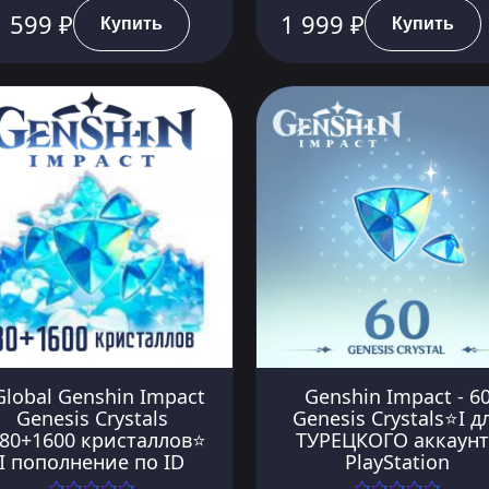
1 999 ₽
 599 ₽
Купить
Купить
lobal Genshin Impact
Genshin Impact - 6
Genesis Crystals
Genesis Crystals⭐️I д
80+1600 кристаллов⭐
ТУРЕЦКОГО аккаунт
I пополнение по ID
PlayStation