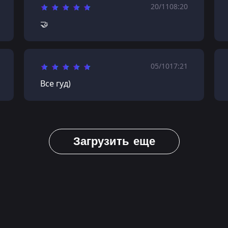
20/11
08:20
🤝
05/10
17:21
Все гуд)
Загрузить еще