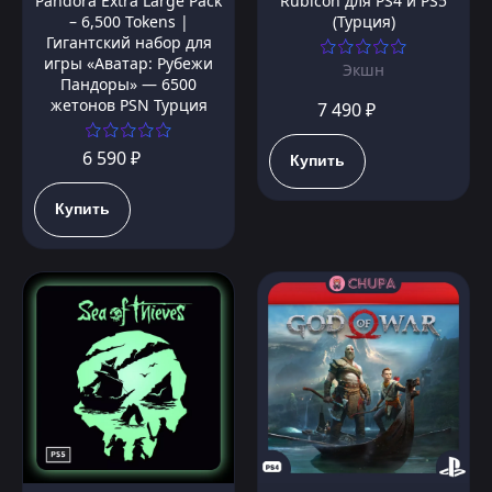
Pandora Extra Large Pack
Rubicon для PS4 и PS5
– 6,500 Tokens |
(Турция)
Гигантский набор для
игры «Аватар: Рубежи
Экшн
Пандоры» — 6500
жетонов PSN Турция
7 490 ₽
6 590 ₽
Купить
Купить