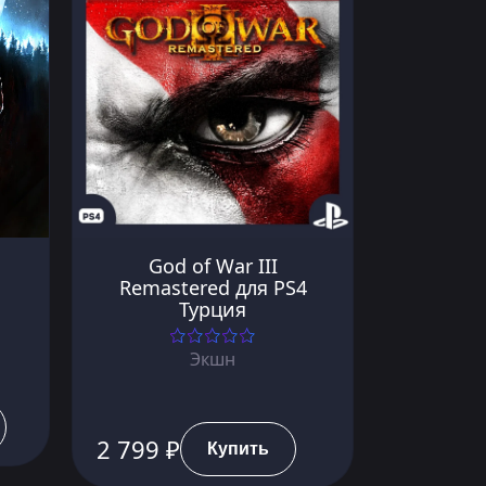
God of War III
Remastered для PS4
Турция
Экшн
2 799 ₽
Купить