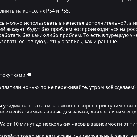
нить на консолях PS4 и PS5.
ись можно использовать в качестве дополнительной, а 
ий аккаунт, будут без проблем воспроизводиться на рос
аботать без каких-либо проблем. То есть в турецкую уч
льзовать основную учетную запись, как и раньше.
 покупками!💜
 оплатили ночью, то не переживайте, утром всё сделаем)
мы увидим ваш заказ и как можно скорее приступим к в
 все необходимые данные для заказа, даже если вам еще
т 10 минут до нескольких часов в зависимости от тип
какой-то товар или вам нужен индивидуальный заказ, на