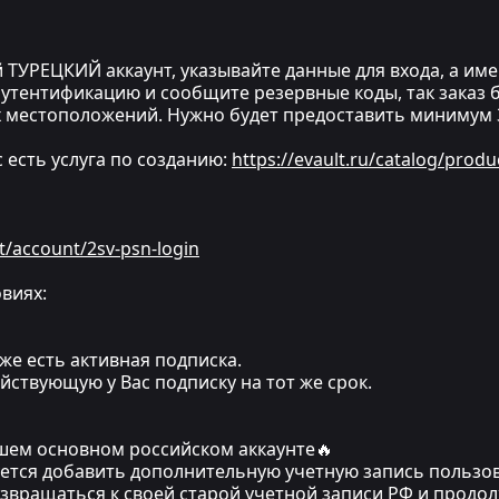
 ТУРЕЦКИЙ аккаунт, указывайте данные для входа, а имен
утентификацию и сообщите резервные коды, так заказ бу
 местоположений. Нужно будет предоставить минимум 3
ас есть услуга по созданию:
https://evault.ru/catalog/produ
t/account/2sv-psn-login
виях:
же есть активная подписка.
йствующую у Вас подписку на тот же срок.
ашем основном российском аккаунте🔥
уется добавить дополнительную учетную запись пользов
озвращаться к своей старой учетной записи РФ и прод