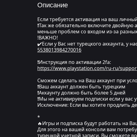
Описание
Если требуется активация на ваш личный
❗Так же обязательно включите двойную а
меньше проблем со входом из-за разных
!ВАЖНО!
✔️Если у Вас нет турецкого аккаунта, у н
5538013984270016
❗Инструкция по активации 2fa:
https://www.playstation.com/ru-ru/suppor
Сможем сделать на Ваш аккаунт при усло
❗Ваш аккаунт должен быть турецким
❗Аккаунту должно быть более 5 дней
❗Мы не активируем подписки если у вас у
Исключение: Если вы хотите продлить де
*
🔥Игры и подписка будут работать на В
Для этого на вашей консоли вам потреб
турецкой учетной записи. Вы сможете в