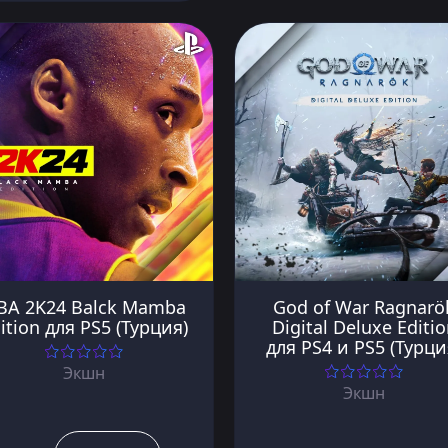
BA 2K24 Balck Mamba
God of War Ragnarö
ition для PS5 (Турция)
Digital Deluxe Editi
для PS4 и PS5 (Турци
Экшн
Экшн