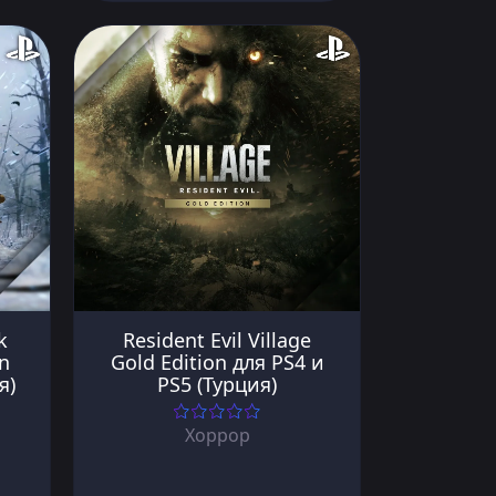
k
Resident Evil Village
on
Gold Edition для PS4 и
я)
PS5 (Турция)
Хоррор