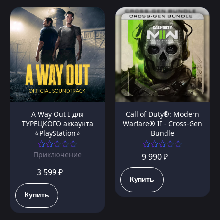
A Way Out I для
Call of Duty®: Modern
ТУРЕЦКОГО аккаунта
Warfare® II - Cross-Gen
⭐PlayStation⭐
Bundle
Приключение
9 990 ₽
3 599 ₽
Купить
Купить