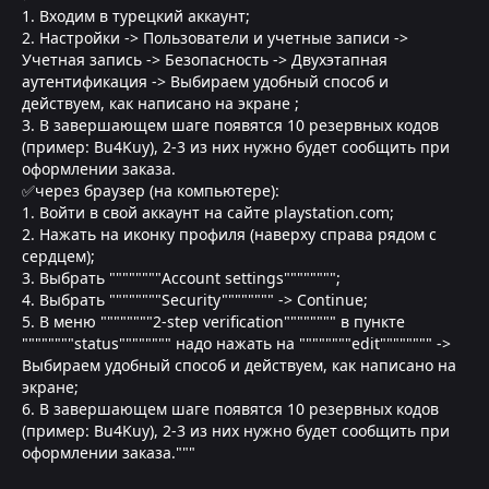
1. Входим в турецкий аккаунт;
2. Настройки -> Пользователи и учетные записи ->
Учетная запись -> Безопасность -> Двухэтапная
аутентификация -> Выбираем удобный способ и
действуем, как написано на экране ;
3. В завершающем шаге появятся 10 резервных кодов
(пример: Bu4Kuy), 2-3 из них нужно будет сообщить при
оформлении заказа.
✅через браузер (на компьютере):
1. Войти в свой аккаунт на сайте playstation.com;
2. Нажать на иконку профиля (наверху справа рядом с
сердцем);
3. Выбрать """"""""Account settings"""""""";
4. Выбрать """"""""Security"""""""" -> Continue;
5. В меню """"""""2-step verification"""""""" в пункте
""""""""status"""""""" надо нажать на """"""""edit"""""""" ->
Выбираем удобный способ и действуем, как написано на
экране;
6. В завершающем шаге появятся 10 резервных кодов
(пример: Bu4Kuy), 2-3 из них нужно будет сообщить при
оформлении заказа."""