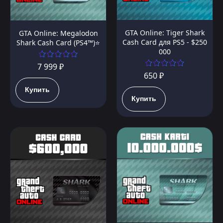
GTA Online: Tiger Shark
GTA Online: Megalodon
Cash Card для PS5 - $250
Shark Cash Card (PS4™)⭐️
000
7 999 ₽
650 ₽
Купить
Купить