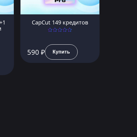
+1
CapCut 149 кредитов
и
590 ₽
Купить