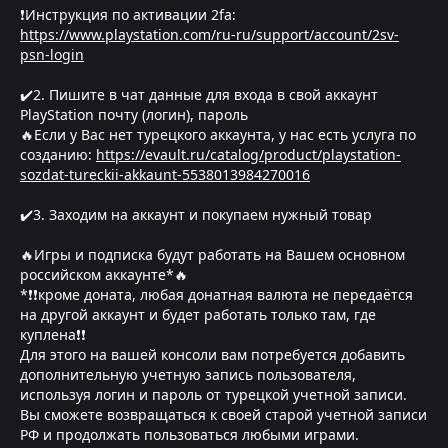
❗Инструкция по активации 2fa:
https://www.playstation.com/ru-ru/support/account/2sv-
psn-login
✔️2. Пишите в чат данные для входа в свой аккаунт
PlayStation почту (логин), пароль
🔥Если у Вас нет турецкого аккаунта, у нас есть услуга по
созданию:
https://evault.ru/catalog/product/playstation-
sozdat-tureckii-akkaunt-5538013984270016
✔️3. Заходим на аккаунт и покупаем нужный товар
🔥Игры и подписка будут работать на Вашем основном
российском аккаунте*🔥
*❗❗кроме доната, любая донатная валюта не передаётся
на другой аккаунт и будет работать только там, где
куплена❗❗
Для этого на вашей консоли вам потребуется добавить
дополнительную учетную запись пользователя,
используя логин и пароль от турецкой учетной записи.
Вы сможете возвращаться к своей старой учетной записи
РФ и продолжать пользоваться любыми играми.