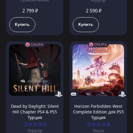
2 799 ₽
2 590 ₽
Купить
Купить
Dead by Daylight: Silent
Horizon Forbidden West
Hill Chapter PS4 & PS5
Complete Edition для PS5
Турция
Турция
Хоррор
Экшн