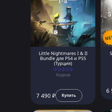
Little Nightmares I & II
S
Bundle для PS4 и PS5
(Турция)
Хоррор
6 
7 490 ₽
Купить