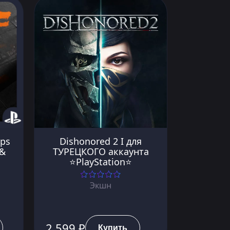
Ops
Dishonored 2 I для
 &
ТУРЕЦКОГО аккаунта
⭐PlayStation⭐
Экшн
2 599 ₽
Купить