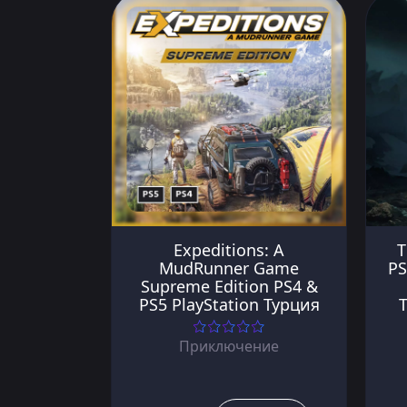
Expeditions: A
T
MudRunner Game
PS
Supreme Edition PS4 &
PS5 PlayStation Турция
Приключение