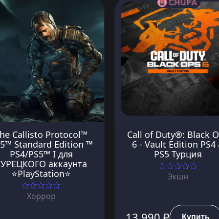
he Callisto Protocol™
Call of Duty®: Black 
5™ Standard Edition ™
6 - Vault Edition PS4
PS4/PS5™ I для
PS5 Турция
ТУРЕЦКОГО аккаунта
⭐PlayStation⭐
Экшн
Хоррор
13 990 ₽
Купить