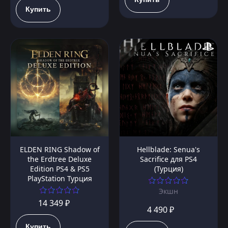
Купить
ELDEN RING Shadow of
Hellblade: Senua's
the Erdtree Deluxe
Sacrifice для PS4
Edition PS4 & PS5
(Турция)
PlayStation Турция
Экшн
14 349 ₽
4 490 ₽
Купить