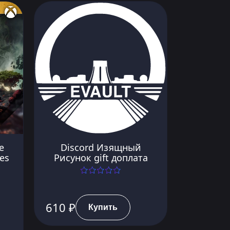
e
Discord Изящный
ies
Рисунок gift доплата
610 ₽
Купить