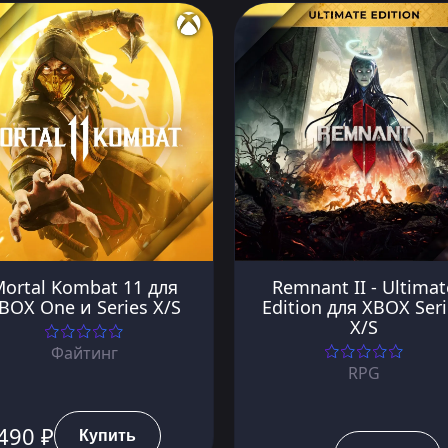
ortal Kombat 11 для
Remnant II - Ultimat
BOX One и Series X/S
Edition для XBOX Ser
X/S
Файтинг
RPG
490 ₽
Купить