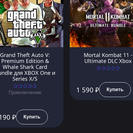
Grand Theft Auto V:
Mortal Kombat 11 -
Premium Edition &
Ultimate DLC Xbox
Whale Shark Card
undle для XBOX One и
Series X/S
1 590 ₽
Купить
Приключение
190 ₽
Купить