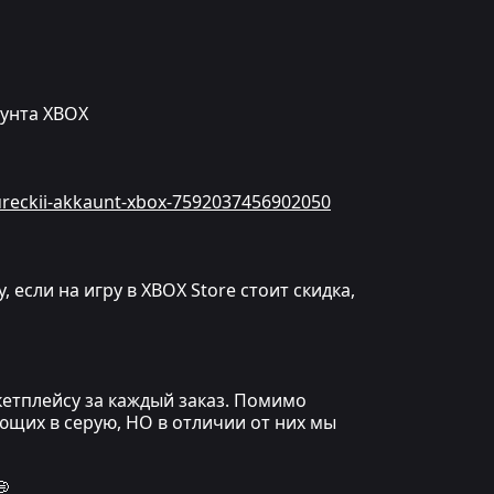
аунта XBOX
tureckii-akkaunt-xbox-7592037456902050
сли на игру в XBOX Store стоит скидка,
кетплейсу за каждый заказ. Помимо
ющих в серую, НО в отличии от них мы
💭