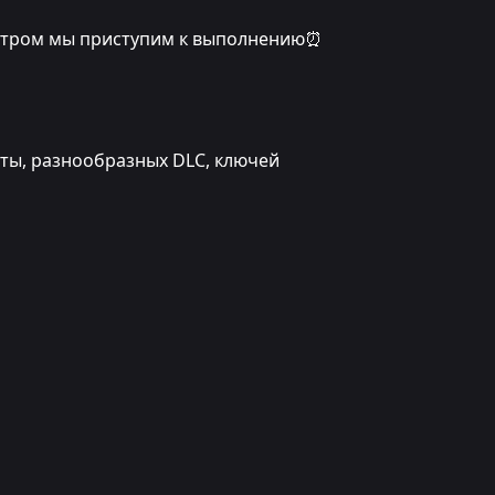
, утром мы приступим к выполнению⏰
юты, разнообразных DLC, ключей