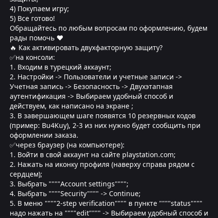
4) Покупаем игру;
5) Все готово!
Обращайтесь по любым вопросам по оформлению, будем
рады помочь ❤
🔥 Как активировать двухфакторную защиту?
✅на консоли:
1. Входим в турецкий аккаунт;
2. Настройки -> Пользователи и учетные записи ->
Учетная запись -> Безопасность -> Двухэтапная
аутентификация -> Выбираем удобный способ и
действуем, как написано на экране ;
3. В завершающем шаге появятся 10 резервных кодов
(пример: Bu4Kuy), 2-3 из них нужно будет сообщить при
оформлении заказа.
✅через браузер (на компьютере):
1. Войти в свой аккаунт на сайте playstation.com;
2. Нажать на иконку профиля (наверху справа рядом с
сердцем);
3. Выбрать """"Account settings"""";
4. Выбрать """"Security"""" -> Continue;
5. В меню """"2-step verification"""" в пункте """"status""""
надо нажать на """"edit"""" -> Выбираем удобный способ и