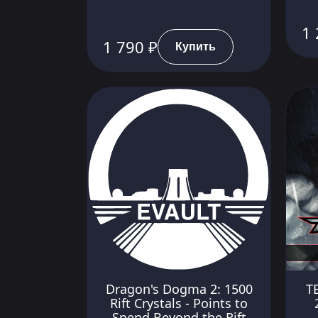
1 
1 790 ₽
Купить
Dragon's Dogma 2: 1500
T
Rift Crystals - Points to
Spend Beyond the Rift