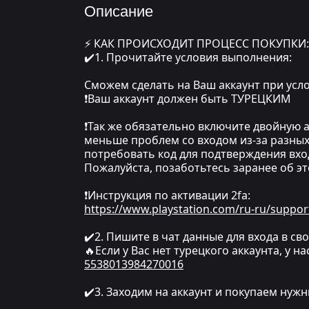
Описание
⚡ КАК ПРОИСХОДИТ ПРОЦЕСС ПОКУПКИ:
✔️1. Прочитайте условия выполнения:
Сможем сделать на Ваш аккаунт при усло
❗Ваш аккаунт должен быть ТУРЕЦКИМ
❗Так же обязательно включите двойную а
меньше проблем со входом из-за разных
потребовать код для подтверждения вход
Пожалуйста, позаботьтесь заранее об эт
❗Инструкция по активации 2fa:
https://www.playstation.com/ru-ru/suppor
✔️2. Пишите в чат данные для входа в сво
🔥Если у Вас нет турецкого аккаунта, у н
5538013984270016
✔️3. Заходим на аккаунт и покупаем нуж