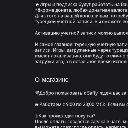
🔥Игры и подписка будут работать на В
*❗❗кроме доната, любая донатная валюта 
Для этого на вашей консоли вам потреб
турецкой учетной записи. Вы сможете в
Активацию учетной записи можно выполн
И самое главное: турецкую учетную зап
записи. Игры, загруженные через турецк
имеют локализацию, они будут отлично р
загрузки игр, а в остальное время испо
О магазине
💜Добро пожаловать к Saffy, ждем вас за
💫Работаем с 9:00 по 23;00 МСК! Если вы
❇️Как происходит покупка?
После оплаты создастся сделка в чате, 
вы можете сразу после оплаты написать