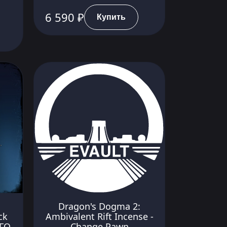
6 590 ₽
Купить
Dragon's Dogma 2:
ck
Ambivalent Rift Incense -
ГО
Change Pawn