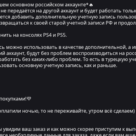
ашем основном российском аккаунте*🔥
не передаётся на другой аккаунт и будет работать только
уется добавить дополнительную учетную запись пользов
озвращаться к своей старой учетной записи РФ и прод
ить на консолях PS4 и PS5.
ись можно использовать в качестве дополнительной, а 
ий аккаунт, будут без проблем воспроизводиться на рос
аботать без каких-либо проблем. То есть в турецкую уч
льзовать основную учетную запись, как и раньше.
 покупками!💜
 оплатили ночью, то не переживайте, утром всё сделаем)
мы увидим ваш заказ и как можно скорее приступим к в
 все необходимые данные для заказа, даже если вам еще