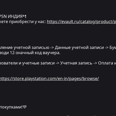
PSN ИНДИЯ*❗
жете приобрести у нас:
https://evault.ru/catalog/product/pl
вление учетной записью -> Данные учетной записи -> Бу
води 12-значный код ваучера.
ователи и учетные записи -> Учетная запись -> Оплата 
https://store.playstation.com/en-in/pages/browse/
 покупками!💜