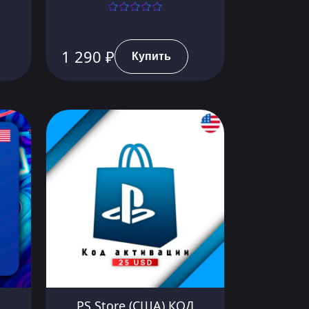
1 290 ₽
Купить
PS Store (США) КОД