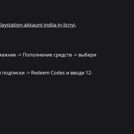
aystation-akkaunt-indiia-in-licnyi-
мажник -> Пополнение средств -> выбери
и подписки -> Redeem Codes и вводи 12-