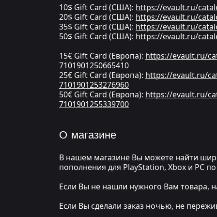
10$ Gift Card (США):
https://evault.ru/cat
20$ Gift Card (США):
https://evault.ru/cat
35$ Gift Card (США):
https://evault.ru/cat
50$ Gift Card (США):
https://evault.ru/cat
15€ Gift Card (Европа):
https://evault.ru/
7101901250665410
25€ Gift Card (Европа):
https://evault.ru/
7101901253276960
50€ Gift Card (Европа):
https://evault.ru/
7101901255339700
О магазине
В нашем магазине Вы можете найти широ
пополнения для PlayStation, Xbox и PC 
Если Вы не нашли нужного Вам товара, н
Если Вы сделали заказ ночью, не переж