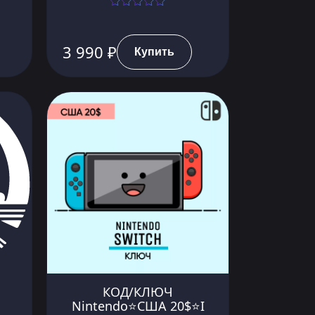
3 990 ₽
Купить
КОД/КЛЮЧ
Nintendo⭐️США 20$⭐️I