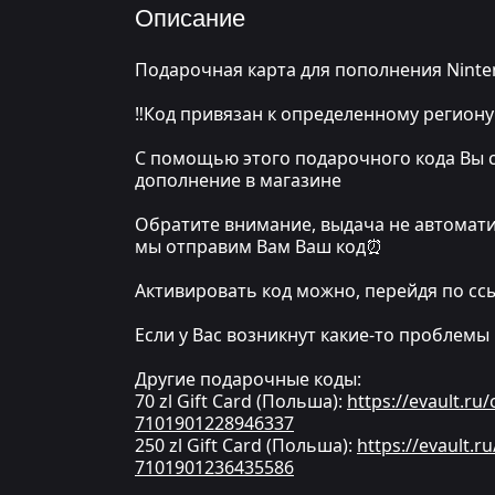
Описание
Подарочная карта для пополнения Nintend
‼Код привязан к определенному региону
С помощью этого подарочного кода Вы с
дополнение в магазине
Обратите внимание, выдача не автоматич
мы отправим Вам Ваш код⏰
Активировать код можно, перейдя по сс
Если у Вас возникнут какие-то проблемы 
Другие подарочные коды:
70 zl Gift Card (Польша):
https://evault.ru
7101901228946337
250 zl Gift Card (Польша):
https://evault.r
7101901236435586