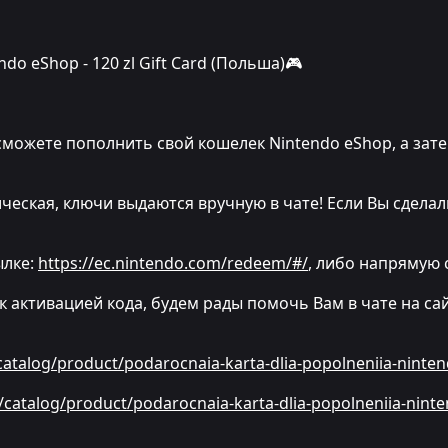
o eShop - 120 zl Gift Card (Польша)🎮
можете пополнить свой кошелек Nintendo eShop, а зате
еская, ключи выдаются вручную в чате! Если Вы сделал
ылке:
https://ec.nintendo.com/redeem/#/
, либо напрямую 
к активацией кода, будем рады помочь Вам в чате на сай
/catalog/product/podarocnaia-karta-dlia-popolneniia-ninten
u/catalog/product/podarocnaia-karta-dlia-popolneniia-ninte