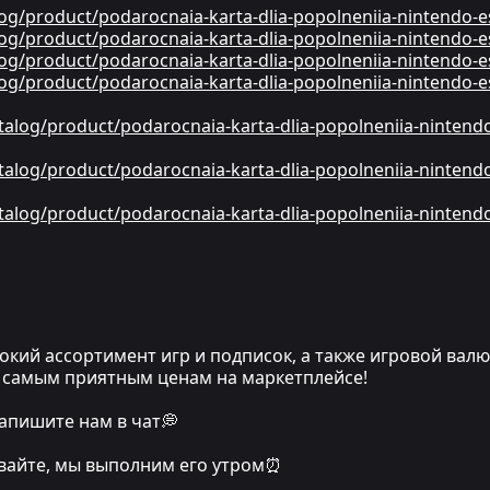
alog/product/podarocnaia-karta-dlia-popolneniia-nintendo-
alog/product/podarocnaia-karta-dlia-popolneniia-nintendo-
alog/product/podarocnaia-karta-dlia-popolneniia-nintendo-
alog/product/podarocnaia-karta-dlia-popolneniia-nintendo-
catalog/product/podarocnaia-karta-dlia-popolneniia-nintend
catalog/product/podarocnaia-karta-dlia-popolneniia-nintend
catalog/product/podarocnaia-karta-dlia-popolneniia-nintend
кий ассортимент игр и подписок, а также игровой вал
по самым приятным ценам на маркетплейсе!
апишите нам в чат💭
ивайте, мы выполним его утром⏰