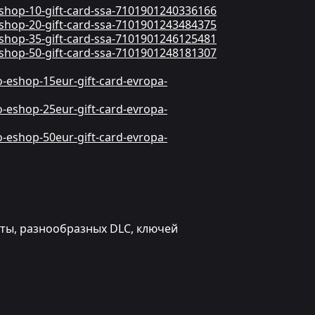
eshop-10-gift-card-ssa-7101901240336166
eshop-20-gift-card-ssa-7101901243484375
eshop-35-gift-card-ssa-7101901246125481
eshop-50-gift-card-ssa-7101901248181307
o-eshop-15eur-gift-card-evropa-
o-eshop-25eur-gift-card-evropa-
o-eshop-50eur-gift-card-evropa-
юты, разнообразных DLC, ключей