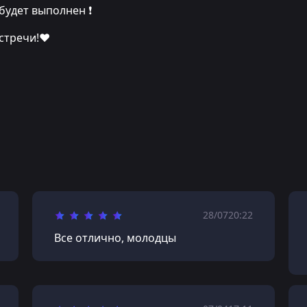
будет выполнен ❗️
стречи!❤️
28/07
20:22
Все отлично, молодцы