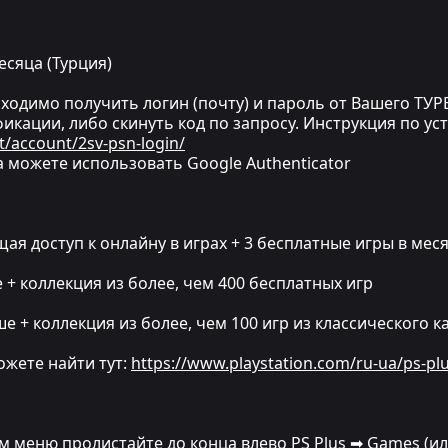
месяца (Турция)
одимо получить логин (почту) и пароль от Вашего ТУРЕ
икации, либо скинуть код по запросу. Инструкция по ус
t/account/2sv-psn-login/
 можете использовать Google Authenticator
ющая доступ к онлайну в играх + 3 бесплатные игры в мес
е + коллекция из более, чем 400 бесплатных игр
ше + коллекция из более, чем 100 игр из классического к
ожете найти тут:
https://www.playstation.com/ru-ua/ps-pl
ом меню пролистайте до конца влево PS Plus ➡ Games (