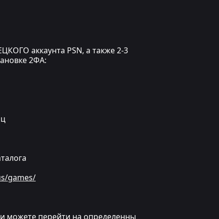
ЦКОГО аккаунта PSN, а также 2-3
тановке 2ФА:
яц
аталога
us/games/
или можете перейти на определенны