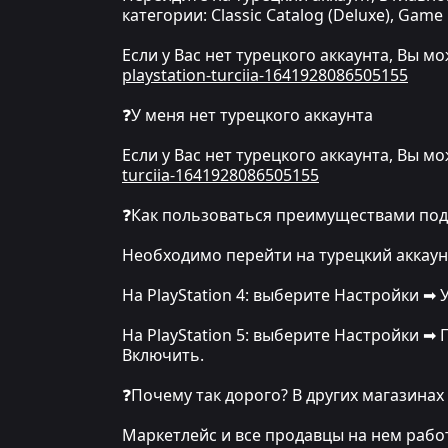
категории: Classic Catalog (Deluxe), Game 
Если у Вас нет турецкого аккаунта, Вы м
playstation-turciia-1641928086505155
❓У меня нет турецкого аккаунта
Если у Вас нет турецкого аккаунта, Вы м
turciia-1641928086505155
❓Как пользоваться преимуществами подп
Необходимо перейти на турецкий аккаунт
На PlayStation 4: выберите Настройки ➡
На PlayStation 5: выберите Настройки ➡
Включить.
❓Почему так дорого? В других магазинах
Маркетлейс и все продавцы на нем рабо