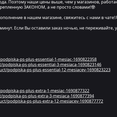
хода. Поэтому наши цены выше, чем у магазинов, работа
крепленную ЗАКОНОМ, а не просто словами!🤓
ополнение в нашем магазине, свяжитесь с нами в чате!
 минут. Если Вы оставили заказ ночью, не переживайте
t/podpiska-ps-plus-essential-1-mesiac-1690822358
ct/podpiska-ps-plus-essential-3-mesiaca-1690823146
duct/podpiska-ps-plus-essential-12-mesiacev-1690823223
t/podpiska-ps-plus-extra-1-mesiac-1690877322
ct/podpiska-ps-plus-extra-3-mesiaca-1690877394
duct/podpiska-ps-plus-extra-12-mesiacev-1690877772