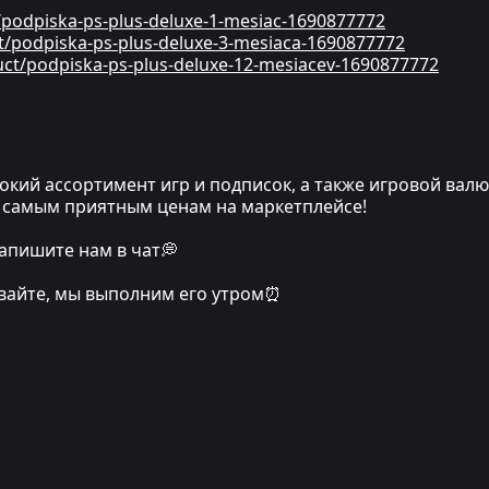
t/podpiska-ps-plus-deluxe-1-mesiac-1690877772
ct/podpiska-ps-plus-deluxe-3-mesiaca-1690877772
duct/podpiska-ps-plus-deluxe-12-mesiacev-1690877772
кий ассортимент игр и подписок, а также игровой вал
по самым приятным ценам на маркетплейсе!
апишите нам в чат💭
ивайте, мы выполним его утром⏰