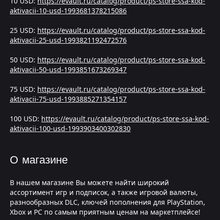
10 USD:
https://evault.ru/catalog/product/ps-store-ssa-kod-
aktivacii-10-usd-1993681378215086
25 USD:
https://evault.ru/catalog/product/ps-store-ssa-kod-
aktivacii-25-usd-1993821192472576
50 USD:
https://evault.ru/catalog/product/ps-store-ssa-kod-
aktivacii-50-usd-1993851673269347
75 USD:
https://evault.ru/catalog/product/ps-store-ssa-kod-
aktivacii-75-usd-1993885271354157
100 USD:
https://evault.ru/catalog/product/ps-store-ssa-kod-
aktivacii-100-usd-1993903400302830
О магазине
В нашем магазине Вы можете найти широкий
ассортимент игр и подписок, а также игровой валюты,
разнообразных DLC, ключей пополнения для PlayStation,
Xbox и PC по самым приятным ценам на маркетплейсе!