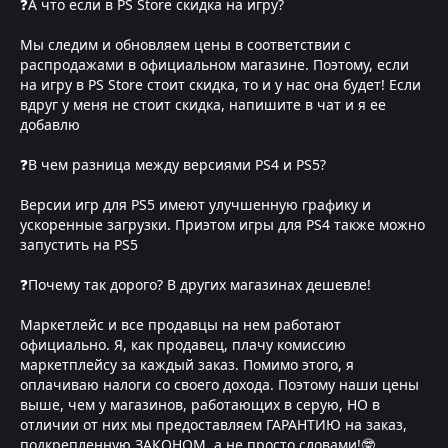
❓А что если в PS Store скидка на игру?
Мы следим и обновляем цены в соответствии с
распродажами в официальном магазине. Поэтому, если
на игру в PS Store стоит скидка, то и у нас она будет! Если
вдруг у меня не стоит скидка, напишите в чат и я ее
добавлю
❓В чем разница между версиями PS4 и PS5?
Версии игр для PS5 имеют улучшенную графику и
ускоренные загрузки. Приэтом игры для PS4 также можно
запустить на PS5
❓Почему так дорого? В других магазинах дешевле!
Маркетлейс и все продавцы на нем работают
официально. Я, как продавец, плачу комиссию
маркетплейсу за каждый заказ. Помимо этого, я
оплачиваю налоги со своего дохода. Поэтому наши цены
выше, чем у магазинов, работающих в серую, НО в
отличии от них мы предоставляем ГАРАНТИЮ на заказ,
подкрепленную ЗАКОНОМ, а не просто словами!🤓