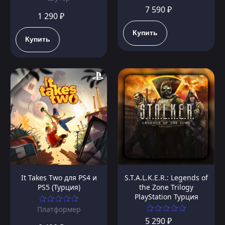
7 590 ₽
1 290 ₽
Купить
Купить
It Takes Two для PS4 и
S.T.A.L.K.E.R.: Legends of
PS5 (Турция)
the Zone Trilogy
PlayStation Турция
Платформер
5 290 ₽