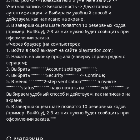
2. Настройки -> Пользователи и учетные записи ->
Учетная запись -> Безопасность -> Двухэтапная
аутентификация -> Выбираем удобный способ и
действуем, как написано на экране ;
3. В завершающем шаге появятся 10 резервных кодов
(пример: Bu4Kuy), 2-3 из них нужно будет сообщить при
оформлении заказа.
✅через браузер (на компьютере):
1. Войти в свой аккаунт на сайте playstation.com;
2. Нажать на иконку профиля (наверху справа рядом с
сердцем);
3. Выбрать """"""""Account settings"""""""";
4. Выбрать """"""""Security"""""""" -> Continue;
5. В меню """"""""2-step verification"""""""" в пункте
""""""""status"""""""" надо нажать на """"""""edit"""""""" ->
Выбираем удобный способ и действуем, как написано на
экране;
6. В завершающем шаге появятся 10 резервных кодов
(пример: Bu4Kuy), 2-3 из них нужно будет сообщить при
оформлении заказа."""
О магазине