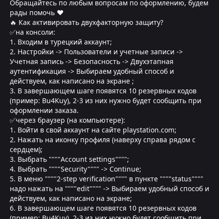
Обращайтесь по любым вопросам по оформлению, будем
рады помочь ❤
🔥 Как активировать двухфакторную защиту?
✅на консоли:
1. Входим в турецкий аккаунт;
2. Настройки -> Пользователи и учетные записи ->
Учетная запись -> Безопасность -> Двухэтапная
аутентификация -> Выбираем удобный способ и
действуем, как написано на экране ;
3. В завершающем шаге появятся 10 резервных кодов
(пример: Bu4Kuy), 2-3 из них нужно будет сообщить при
оформлении заказа.
✅через браузер (на компьютере):
1. Войти в свой аккаунт на сайте playstation.com;
2. Нажать на иконку профиля (наверху справа рядом с
сердцем);
3. Выбрать """"Account settings"""";
4. Выбрать """"Security"""" -> Continue;
5. В меню """"2-step verification"""" в пункте """"status""""
надо нажать на """"edit"""" -> Выбираем удобный способ и
действуем, как написано на экране;
6. В завершающем шаге появятся 10 резервных кодов
(пример: Bu4Kuy), 2-3 из них нужно будет сообщить при