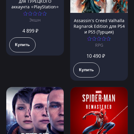
для ТУРЕЦКОГО
аккаунта ⭐PlayStation⭐
Экшн
Assassin's Creed Valhalla
Ragnarok Edition для PS4
4 899 ₽
и PS5 (Турция)
Купить
RPG
10 490 ₽
Купить