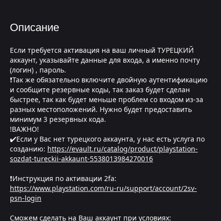
Описание
Если требуется активация на ваш личный ТУРЕЦКИЙ
аккаунт, указывайте данные для входа, а именно почту
(логин) , пароль.
❗Так же обязательно включите двойную аутентификацию
и сообщите резервные коды, так заказ будет сделан
быстрее, так как будет меньше проблем со входом из-за
разных местоположений. Нужно будет предоставить
минимум 3 резервных кода.
!ВАЖНО!
✔️Если у Вас нет турецкого аккаунта, у нас есть услуга по
созданию:
https://evault.ru/catalog/product/playstation-
sozdat-tureckii-akkaunt-5538013984270016
❗Инструкция по активации 2fa:
https://www.playstation.com/ru-ru/support/account/2sv-
psn-login
Сможем сделать на Ваш аккаунт при условиях: