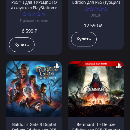
PS5™ I для ТУРЕЦКОГО
Edition для PS5 (Турция)
аккаунта ⭐PlayStation⭐
Экшн
Приключение
12 590 ₽
6 599 ₽
Купить
Купить
Baldur's Gate 3 Digital
Remnant II - Deluxe
Deluxe Edition для PS5
Edition для PS5 (Турция)