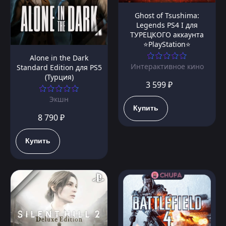
Ghost of Tsushima:
Legends PS4 I для
ТУРЕЦКОГО аккаунта
⭐PlayStation⭐
Alone in the Dark
Интерактивное кино
Standard Edition для PS5
(Турция)
3 599 ₽
Экшн
Купить
8 790 ₽
Купить