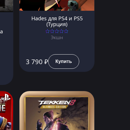
Hades для PS4 и PS5
(Турция)
а
Экшн
3 790 ₽
Купить