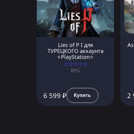
Lies of P I для
As
ТУРЕЦКОГО аккаунта
⭐PlayStation⭐
RPG
6 599 ₽
2 
Купить