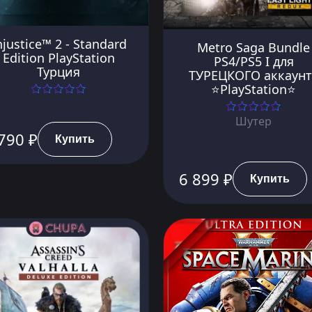
njustice™ 2 - Standard
Metro Saga Bundle
Edition PlayStation
PS4/PS5 I для
Турция
ТУРЕЦКОГО аккаунт
⭐PlayStation⭐
Шутер
790 ₽
Купить
6 899 ₽
Купить