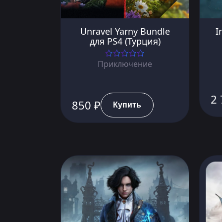
Unravel Yarny Bundle
I
для PS4 (Турция)
Приключение
2 
850 ₽
Купить